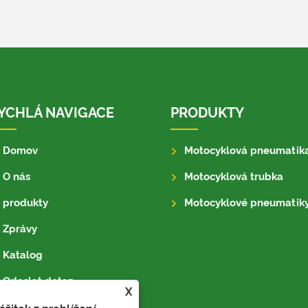
YCHLÁ NAVIGACE
PRODUKTY
Domov
Motocyklová pneumatik
O nás
Motocyklová trubka
produkty
Motocyklové pneumatik
Zprávy
Katalog
Odeslat dotaz
X
Kontaktujte nás