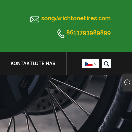

song@richtonetires.com

8613793989899

KONTAKTUJTE NÁS
