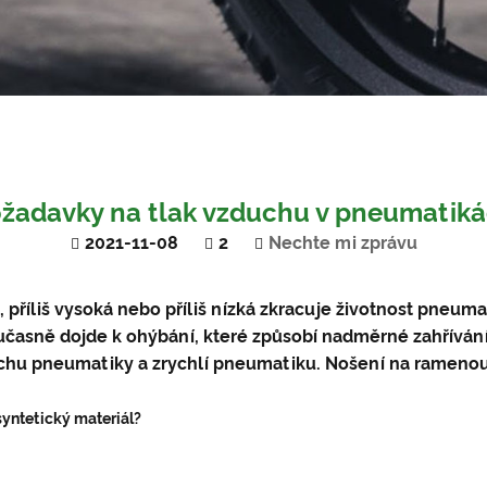
žadavky na tlak vzduchu v pneumatik
2021-11-08
2
Nechte mi zprávu
, příliš vysoká nebo příliš nízká zkracuje životnost pneuma
učasně dojde k ohýbání, které způsobí nadměrné zahřívání,
ochu pneumatiky a zrychlí pneumatiku. Nošení na ramenou
syntetický materiál?