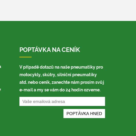
POPTÁVKA NA CENÍK
a
V případě dotazů na naše pneumatiky pro
motocykly, skútry, silniční pneumatiky
atd. nebo ceník, zanechte nám prosím svůj
y
e-mail a my se vám do 24 hodin ozveme.