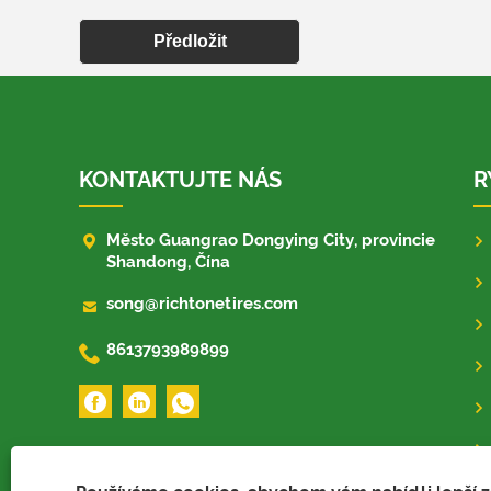
Předložit
KONTAKTUJTE NÁS
R

Město Guangrao Dongying City, provincie
Shandong, Čína

song@richtonetires.com

8613793989899