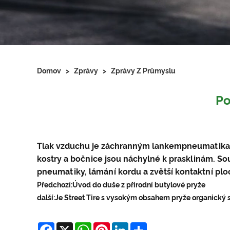
Domov
>
Zprávy
>
Zprávy Z Průmyslu
Po
Tlak vzduchu je záchranným lankem
pneumatika
kostry a bočnice jsou náchylné k prasklinám. So
pneumatiky, lámání kordu a zvětší kontaktní pl
Předchozí:
Úvod do duše z přírodní butylové pryže
další:
Je Street Tire s vysokým obsahem pryže organický 
Facebook
X
WhatsApp
Pinterest
LinkedIn
Share