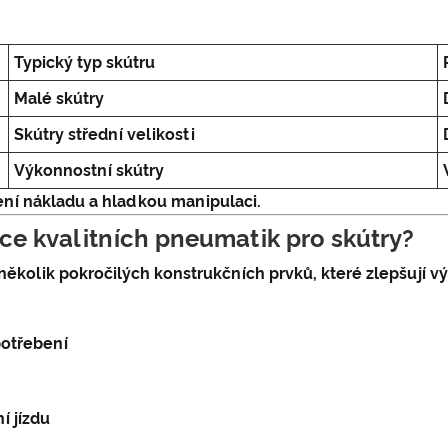
Typický typ skútru
Malé skútry
Skútry střední velikosti
Výkonnostní skútry
žení nákladu a hladkou manipulaci.
oce kvalitních pneumatik pro skútry?
několik pokročilých konstrukčních prvků, které zlepšují v
potřebení
í jízdu