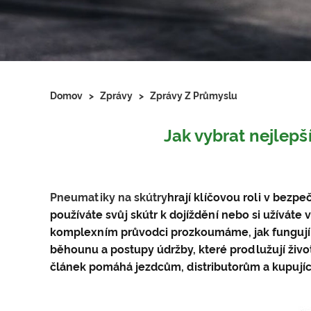
Domov
>
Zprávy
>
Zprávy Z Průmyslu
Jak vybrat nejlepš
Pneumatiky na skútry
hrají klíčovou roli v bezp
používáte svůj skútr k dojíždění nebo si užíváte
komplexním průvodci prozkoumáme, jak fungují p
běhounu a postupy údržby, které prodlužují živ
článek pomáhá jezdcům, distributorům a kupujíc