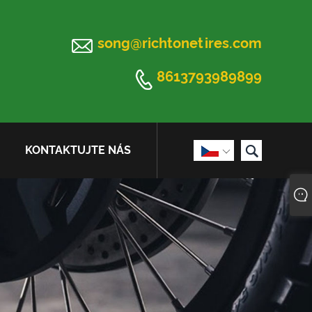

song@richtonetires.com

8613793989899

KONTAKTUJTE NÁS
