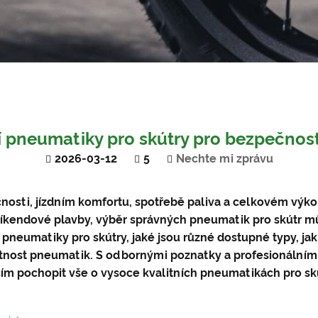
í pneumatiky pro skútry pro bezpečnos
2026-03-12
5
Nechte mi zprávu
ečnosti, jízdním komfortu, spotřebě paliva a celkovém výko
 víkendové plavby, výběr správných pneumatik pro skútr můž
neumatiky pro skútry, jaké jsou různé dostupné typy, jak
otnost pneumatik. S odbornými poznatky a profesionální
ím pochopit vše o vysoce kvalitních pneumatikách pro skú