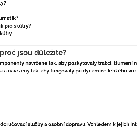
ky?
eumatik?
k pro skútry?
kútry
proč jsou důležité?
mponenty navržené tak, aby poskytovaly trakci, tlumení ná
 a navrženy tak, aby fungovaly při dynamice lehkého vozi
, doručovací služby a osobní dopravu. Vzhledem k jejich i