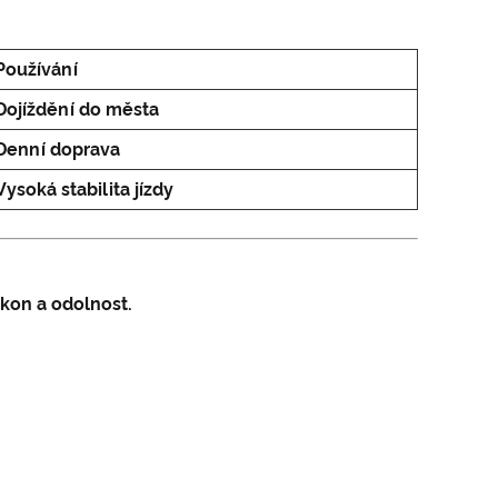
Používání
Dojíždění do města
Denní doprava
Vysoká stabilita jízdy
ýkon a odolnost.