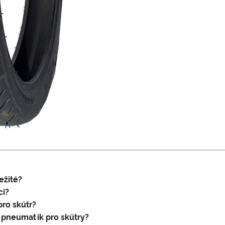
ežité?
ci?
pro skútr?
h pneumatik pro skútry?