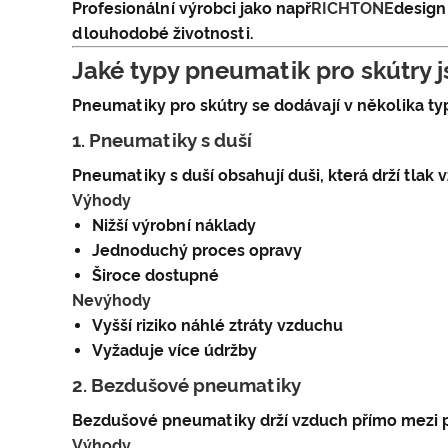
Profesionální výrobci jako např
RICHTONE
design
dlouhodobé životnosti.
Jaké typy pneumatik pro skútry j
Pneumatiky pro skútry se dodávají v několika typ
1. Pneumatiky s duší
Pneumatiky s duší obsahují duši, která drží tlak
Výhody
Nižší výrobní náklady
Jednoduchý proces opravy
Široce dostupné
Nevýhody
Vyšší riziko náhlé ztráty vzduchu
Vyžaduje více údržby
2. Bezdušové pneumatiky
Bezdušové pneumatiky drží vzduch přímo mezi p
Výhody