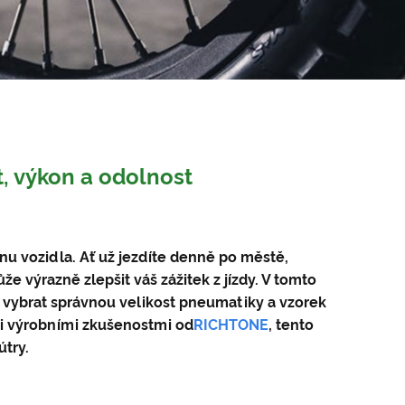
t, výkon a odolnost
nu vozidla. Ať už jezdíte denně po městě,
e výrazně zlepšit váš zážitek z jízdy. V tomto
 vybrat správnou velikost pneumatiky a vzorek
mi výrobními zkušenostmi od
RIC
HTONE
, tento
try.